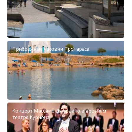
Прибрежные часовни Протараса
Концерт Массимо Джордано в древнем
театре Куриона