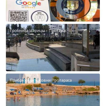
Гробница Царицы – Протарас
Прибрежные часовни Протараса