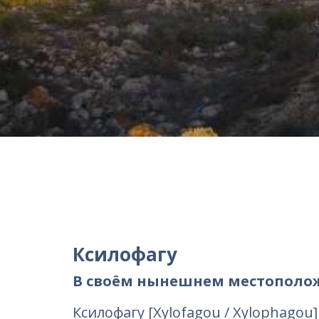
Ксилофагу
В своём нынешнем местополож
Ксилофагу [Xylofagou / Xylophagou