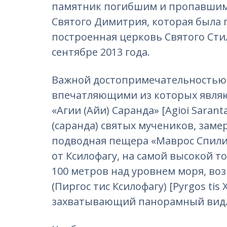
памятник погибшим и пропавшим 
Святого Димитрия, которая была п
построенная церковь Святого Сти
сентябре 2013 года.
Важной достопримечательностью 
впечатляющими из которых являют
«Агии (Айи) Саранда» [Agioi Sarant
(саранда) святых мучеников, заме
подводная пещера «Маврос Спилиос»
от Ксилофагу, на самой высокой т
100 метров над уровнем моря, во
(Пиргос тис Ксилофагу) [Pуrgos tis
захватывающий панорамный вид