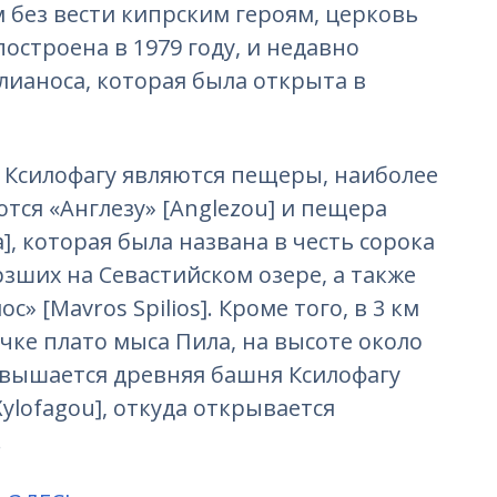
без вести кипрским героям, церковь
остроена в 1979 году, и недавно
лианоса, которая была открыта в
Ксилофагу являются пещеры, наиболее
ся «Англезу» [Anglezou] и пещера
a], которая была названа в честь сорока
рзших на Севастийском озере, а также
 [Mavros Spilios]. Кроме того, в 3 км
очке плато мыса Пила, на высоте около
звышается древняя башня Ксилофагу
 Xylofаgou], откуда открывается
.