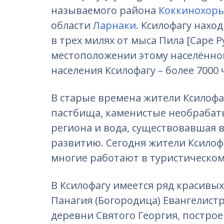
называемого района
Коккинохорья
области
Ларнаки
. Ксилофагу нахо
в трех милях от мыса Пила [Cape P
местоположении этому населённом
населения Ксилофагу – более 7000 
В старые времена жители Ксилоф
пастбища, каменистые необрабат
региона и вода, существовавшая в
развитию. Сегодня жители Ксилофа
многие работают в туристическо
В Ксилофагу имеется ряд красивых
Панагия (Богородица) Евангелист
деревни Святого Георгия, построен