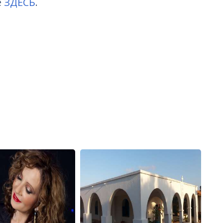
е
ЗДЕСЬ
.