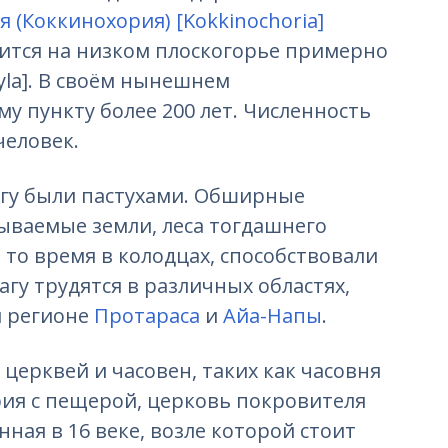
 (Коккинохория) [Kokkinochoria]
дится на низком плоскогорье примерно
yla]. В своём нынешнем
у пункту более 200 лет. Численность
человек.
агу были пастухами. Обширные
ываемые земли, леса тогдашнего
 то время в колодцах, способствовали
гу трудятся в различных областях,
м регионе
Протараса
и
Айа-Напы
.
 церквей и часовен, таких как часовня
рия с пещерой, церковь покровителя
ная в 16 веке, возле которой стоит