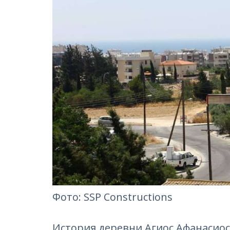
Фотo: SSP Constructions
История деревни Агиос Афанасиос 