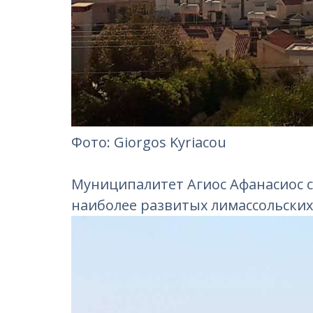
Фотo: Giorgos Kyriacou
Муниципалитет Агиос Афанасиос се
наиболее развитых лимассольских