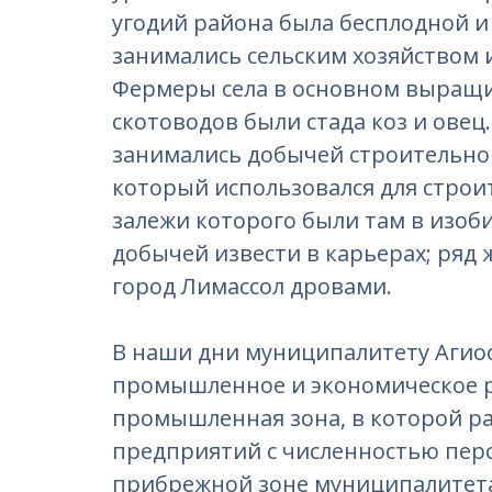
угодий района была бесплодной и
занимались сельским хозяйством 
Фермеры села в основном выращи
скотоводов были стада коз и овец
занимались добычей строительного
который использовался для строи
залежи которого были там в изоб
добычей извести в карьерах; ряд 
город Лимассол дровами.
В наши дни муниципалитету Агиос
промышленное и экономическое р
промышленная зона, в которой р
предприятий с численностью персо
прибрежной зоне муниципалитета,