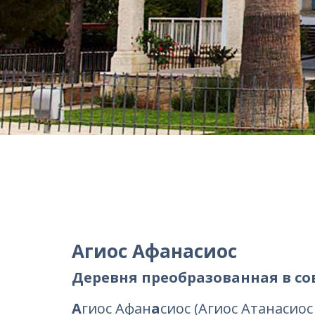
Агиос Афанасиос
Деревня преобразованная в 
А
гиос Афан
а
сиос (Агиос Атанасиос