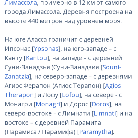
Лимассола
, примерно в 12 км от самого
города Лимассола. Деревня построена на
высоте 440 метров над уровнем моря.
На юге Аласса граничит с деревней
Ипсонас [
Ypsonas
], на юго-западе – с
Канту [
Kantou
], на западе – с деревней
Суни-Занадзья (Суни-Занадзия [
Souni-
Zanatzia
], на северо-западе – с деревнями
Агиос Ферапон (Агиос Терапон) [
Agios
Therapon
] и Лофу [
Lofou
], на севере - с
Монагри [
Monagri
] и Дорос [
Doros
], на
северо-востоке – с Лимнати [
Limnati
] и на
востоке – с деревней Парамита
(Парамиса / Парамифа) [
Paramytha
].