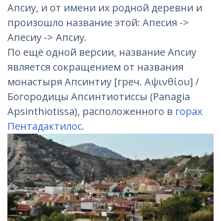
Апсиу, и от имени их родной деревни и
произошло название этой: Апесия ->
Апесиу -> Апсиу.
По ещё одной версии, название Апсиу
является сокращением от названия
монастыря Апсинтиу [греч. Αψινθίου] /
Богородицы Апсинтиотиссы (Panagia
Apsinthiotissa), расположенного в
горах
Пентадактилос
.