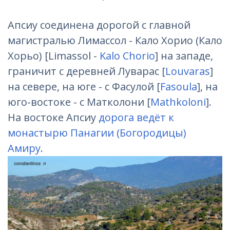
Апсиу соединена дорогой с главной
магистралью Лимассол - Кало Хорио (Кало
Хорьо) [Limassol -
Kalo Chorio
] на западе,
граничит с деревней Луварас [
Louvaras
]
на севере, на юге - с Фасулой [
Fasoula
], на
юго-востоке - с Матколони [
Mathkoloni
].
На востоке Апсиу
дорога ведёт к
монастырю Панагии (Богородицы)
Амиру
.