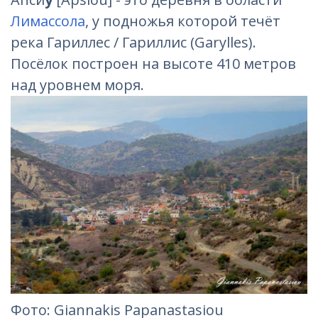
Лимассола
, у подножья которой течёт
река Гариллес / Гариллис (Garylles).
Посёлок построен на высоте 410 метров
над уровнем моря.
Фотo: Giannakis Papanastasiou