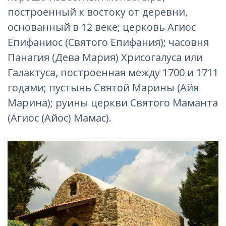
построенный к востоку от деревни,
основанный в 12 веке; церковь Агиос
Епифаниос (Святого Епифания); часовня
Панагия (Дева Мария) Хрисогалуса или
Галактуса, построенная между 1700 и 1711
годами; пустынь Святой Марины (Айя
Марина); руины церкви Святого Маманта
(Агиос (Айос) Мамас).