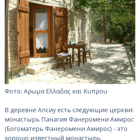
Фотo: Αρωμα Ελλαδας και Κυπρου
В деревне Апсиу есть следующие церкви:
монастырь Панагия Фанеромени Амирос
(Богоматерь Фанеромени Амирос) - это
хорошо известный монастырь,