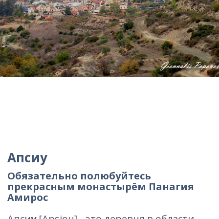
Апсиу
Обязательно полюбуйтесь
прекрасным монастырём Панагия
Амирос
Апси
у
[Apsiou] - это деревня в области