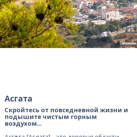
Асгата
Скройтесь от повседневной жизни и
подышите чистым горным
воздухом...
Асг
а
та [Asgata] – это деревня области