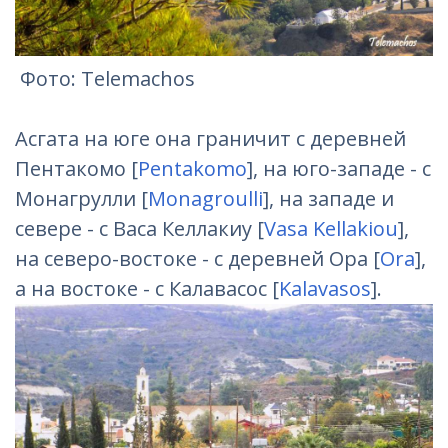
Фотo: Telemachos
Асгата на юге она граничит с деревней
Пентакомо [
Pentakomo
], на юго-западе - с
Монагрулли [
Monagroulli
], на западе и
севере - с Васа Келлакиу [
Vasa Kellakiou
],
на северо-востоке - с деревней Ора [
Ora
],
а на востоке - с Калавасос [
Kalavasos
].