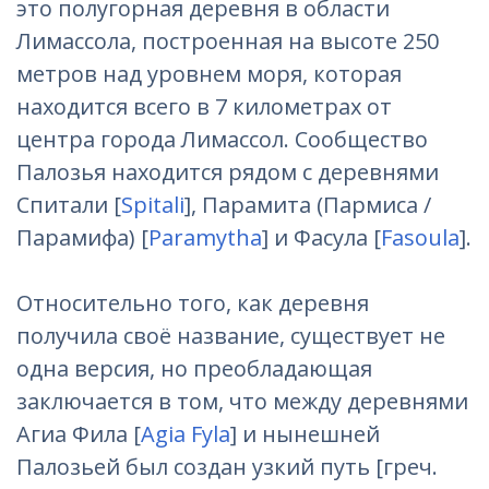
это полугорная деревня в области
Лимассола, построенная на высоте 250
метров над уровнем моря, которая
находится всего в 7 километрах от
центра города Лимассол. Сообщество
Палозья находится рядом с деревнями
Спитали [
Spitali
], Парамита (Пармиса /
Парамифа) [
Paramytha
] и Фасула [
Fasoula
].
Относительно того, как деревня
получила своё название, существует не
одна версия, но преобладающая
заключается в том, что между деревнями
Агиа Фила [
Agia Fуla
] и нынешней
Палозьей был создан узкий путь [греч.