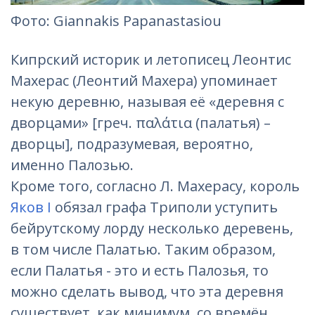
Фотo: Giannakis Papanastasiou
Кипрский историк и летописец Леонтис
Махерас (Леонтий Махера) упоминает
некую деревню, называя её «деревня с
дворцами» [греч. παλάτια (палатья) –
дворцы], подразумевая, вероятно,
именно Палозью.
Кроме того, согласно Л. Махерасу, король
Яков I
обязал графа Триполи уступить
бейрутскому лорду несколько деревень,
в том числе Палатью. Таким образом,
если Палатья - это и есть Палозья, то
можно сделать вывод, что эта деревня
существует, как минимум, со времён