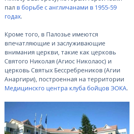
пал
в борьбе с англичанами в 1955-59
годах
.
Кроме того, в Палозье имеются
впечатляющие и заслуживающие
внимания церкви, такие как церковь
Святого Николая (Агиос Николаос) и
церковь Святых Бессребреников (Агии
Анаргири), построенная на территории
Медицинскго центра клуба бойцов ЭОКА
.