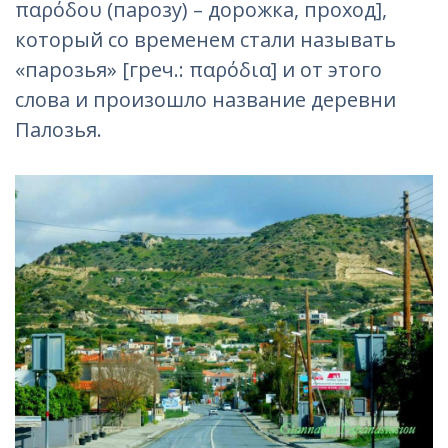
παρόδου (парозу) – дорожка, проход],
который со временем стали называть
«парозья» [греч.: παρόδια] и от этого
слова и произошло название деревни
Палозья.