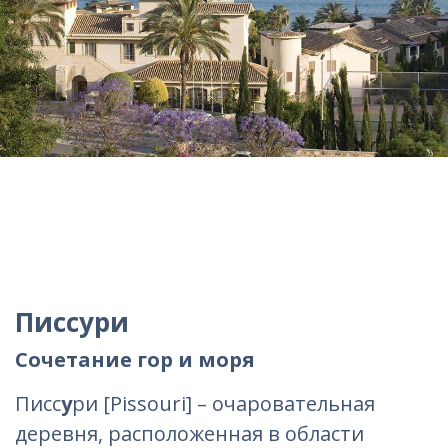
Писсури
Сочетание гор и моря
Писс
у
ри [Pissouri] – очаровательная
деревня, расположенная в области