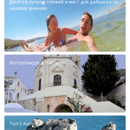
Десятка лучших пляжей и мест для дайвинга по
нашему мнению
Фотоконкурс в Писсури
Топ 5 Кипра