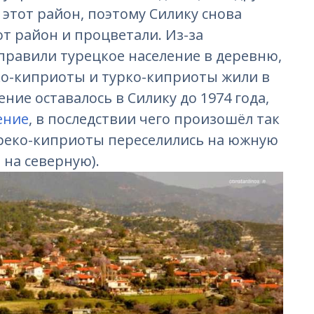
 этот район, поэтому Силику снова
т район и процветали. Из-за
правили турецкое население в деревню,
ко-киприоты и турко-киприоты жили в
ние оставалось в Силику до 1974 года,
ение
, в последствии чего произошёл так
реко-киприоты переселились на южную
 на северную).