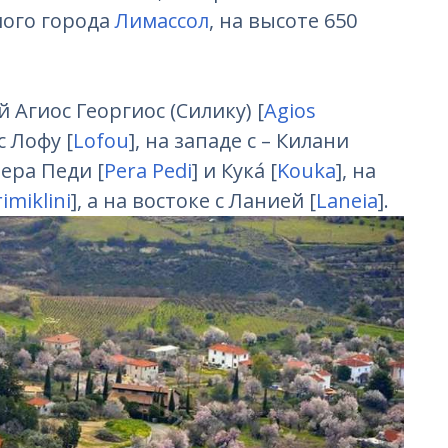
мого города
Лимассол
, на высоте 650
 Агиос Георгиос (Силику) [
Agios
с Лофу [
Lofou
], на западе с – Килани
Пера Педи [
Pera Pedi
] и Кука́ [
Kouka
], на
imiklini
], а на востоке с Ланией [
Laneia
].