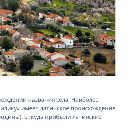
хождении названия села. Наиболее
«силику» имеет латинское происхождение
родины), откуда прибыли латинские