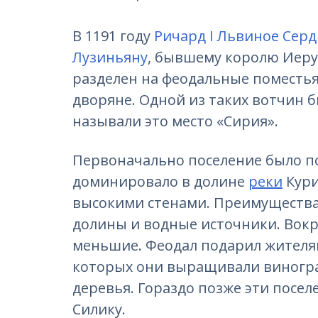
В 1191 году
Ричард I Львиное Серд
Лузиньяну
, бывшему королю Иеру
разделен на феодальные поместья
дворяне. Одной из таких вотчин 
называли это место «
Сирия»
.
Первоначально поселение было по
доминировало в долине
реки
Кури
высокими стенами. Преимущества
долины и водные источники. Вокр
меньшие. Феодал подарил жителям
которых они выращивали виногр
деревья. Гораздо позже эти посе
Силику.