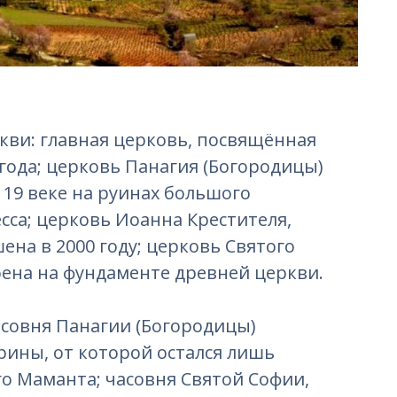
ркви: главная церковь, посвящённая
года; церковь Панагия (Богородицы)
 19 веке на руинах большого
сса; церковь Иоанна Крестителя,
на в 2000 году; церковь Святого
ена на фундаменте древней церкви.
часовня Панагии (Богородицы)
рины, от которой остался лишь
го Маманта; часовня Святой Софии,