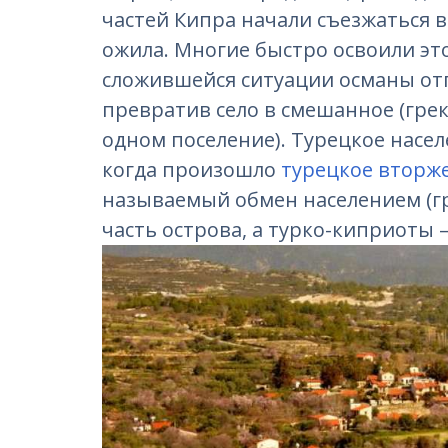
частей Кипра начали съезжаться в
ожила. Многие быстро освоили это
сложившейся ситуации османы от
превратив село в смешанное (гре
одном поселение). Турецкое населе
когда произошло
турецкое вторж
называемый обмен населением (г
часть острова, а турко-киприоты –