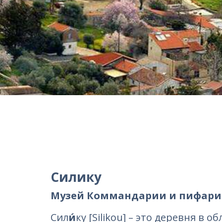
Силику
Музей Коммандарии и пифари
Сил
и́
ку [Silikou] – это деревня в 