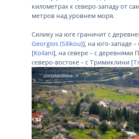
километрах к северо-западу от са
метров над уровнем моря.
Силику на юге граничит с деревней
Georgios (Silikou)
], на юго-западе – 
[
Koilani
], на севере – с деревнями 
северо-востоке – с Тримиклини [
Tr