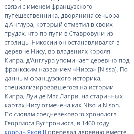
связи с именем французского
путешественника, дворянина сеньора
д'Англура, который отметил в своих
трудах, что по пути в Ставровуни из
столицы Никосии он останавливался в
деревне Нису, во владениях короля
Кипра. д'Англура упоминает деревню под
франкским названием «Нисса» [Nissa]. По
данным французского историка,
специализировавшегося на истории
Кипра, Луи де Мас Латри, на старинных
картах Нису отмечена как Niso и Nison.
По словам средневекового хронолога
Георгиоса Вустрониоса, в 1460 году
король Яков II
прередал деревню вместе