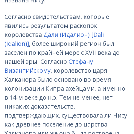
названа Нису.
Согласно свидетельствам, которые
явились результатом раскопок
королевства
Дали (Идалион) [Dali
(Idalion)]
, более широкий регион был
заселен по крайней мере с XVII века до
нашей эры. Согласно
Стефану
Византийскому
, королевство царя
Халканора было основано во время
колонизации Кипра ахейцами, а именно
в 14-м веке до н.э. Тем не менее, нет
никаких доказательств,
подтверждающих, существовала ли Нису
как древнее поселение до царства
Халканора или же она была построена