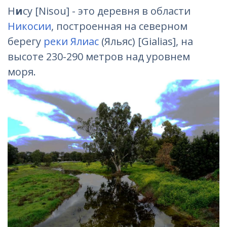
Н
и
су [Nisou] - это деревня в области
Никосии
, построенная на северном
берегу
реки Ялиас
(Яльяс) [Gialias], на
высоте 230-290 метров над уровнем
моря.