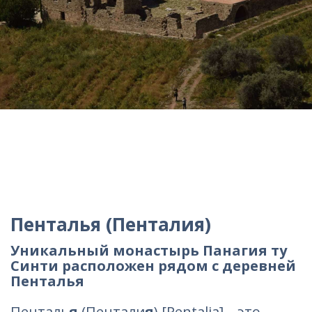
Пенталья (Пенталия)
Уникальный монастырь Панагия ту
Синти расположен рядом с деревней
Пенталья
Пенталь
я
(Пентали
я
) [Pentalia] – это