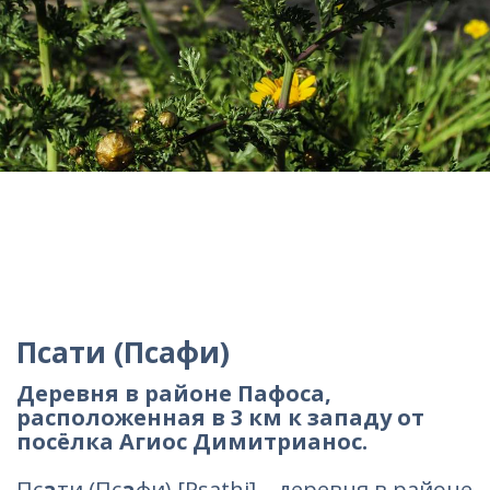
Псати (Псафи)
Деревня в районе Пафоса,
расположенная в 3 км к западу от
посёлка Агиос Димитрианос.
Пс
а
ти (Пс
а
фи) [Psathi] – деревня в районе