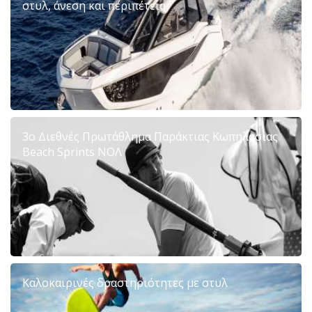
στυλ, άνεση και περιπέτεια
3ο Διεθνές Πρωτάθλημα Παράκτιας Κωπηλασίας
Beach Sprints ΝΟΛ
Kαλοκαιρινές δραστηριότητες με στυλ