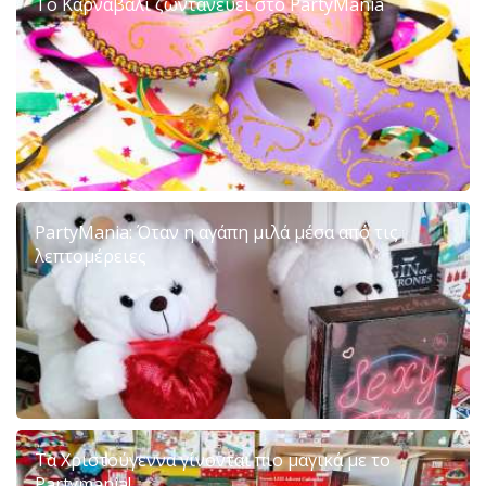
Το Καρναβάλι ζωντανεύει στο PartyMania
PartyMania: Όταν η αγάπη μιλά μέσα από τις
λεπτομέρειες
Τα Χριστούγεννα γίνονται πιο μαγικά με το
Partymania!