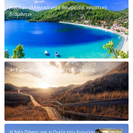
Αυτό το ελληνικό νησί θεωρείται «μυστικό
διαμάντι»
4+1 μοναδικές διαδρομές πεζοπορίας
Η Νέα Πάφος και η Οικία του Διονύσου