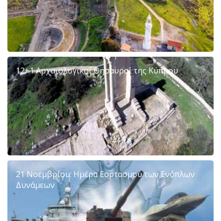
12+1 Αρχαιολογικοί Θησαυροί της Κύπρου
21 Νοεμβρίου: Ημέρα Εορτασμού των Ενόπλων
Δυνάμεων