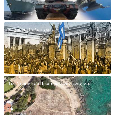
52 χρόνια Πολυτεχνείο
Τα «Νησιά» του Πρωταρά ξαναγεννιούνται