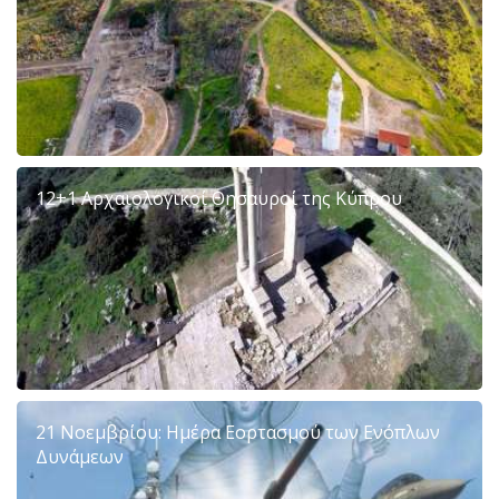
12+1 Αρχαιολογικοί Θησαυροί της Κύπρου
21 Νοεμβρίου: Ημέρα Εορτασμού των Ενόπλων
Δυνάμεων