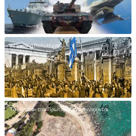
52 χρόνια Πολυτεχνείο
Τα «Νησιά» του Πρωταρά ξαναγεννιούνται