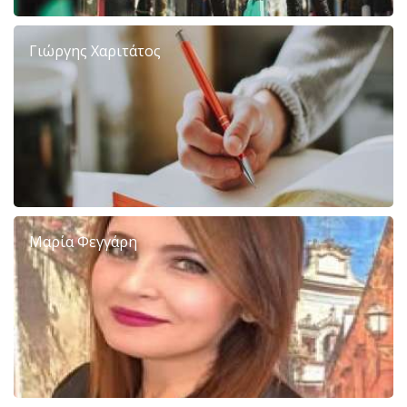
Γιώργης Χαριτάτος
Μαρία Φεγγάρη