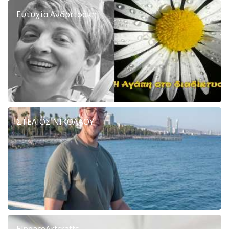
Ευτυχία Ανδριτσάκη
ΣΤΕΛΙΟΣ ΝΙΚΟΛΑΟΥ
ElpeaceArtcrafts