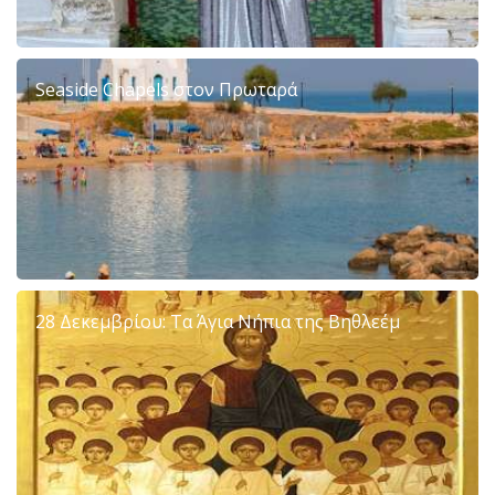
Seaside Chapels στον Πρωταρά
28 Δεκεμβρίου: Τα Άγια Νήπια της Βηθλεέμ