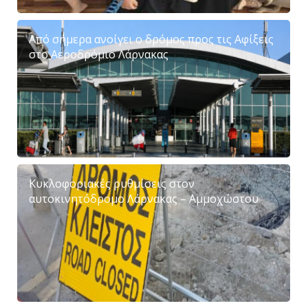
Από σήμερα ανοίγει ο δρόμος προς τις Αφίξεις
στο Αεροδρόμιο Λάρνακας
Κυκλοφοριακές ρυθμίσεις στον
αυτοκινητόδρομο Λάρνακας – Αμμοχώστου