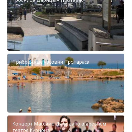
Гробница Царицы – Протарас
Прибрежные часовни Протараса
Концерт Массимо Джордано в древнем
театре Куриона