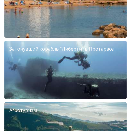
Затонувший корабль "Либерти" в Протарасе
Агротуризм