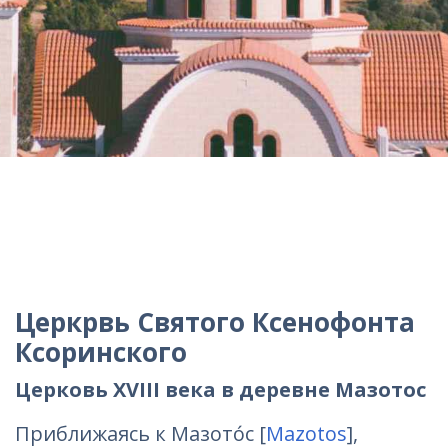
Церкрвь Святого Ксенофонта
Ксоринского
Церковь XVIII века в деревне Мазотос
Приближаясь к Мазото́с [
Mazotos
],