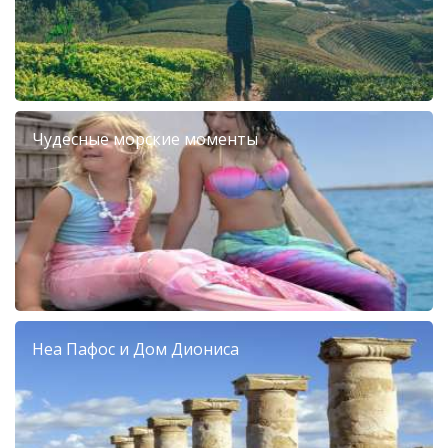
Чудесные морские моменты
Неа Пафос и Дом Диониса