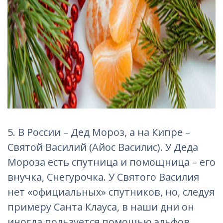
5.
В России
– Дед Мороз, а
на
Кипре
–
Святой Василий (Айос Василис). У Деда
Мороза есть спутница и помощница – его
внучка, Снегурочка. У Святого Василия
нет «официальных» спутников, но, следуя
примеру Санта Клауса, в наши дни он
иногда пользуется помощью эльфов.