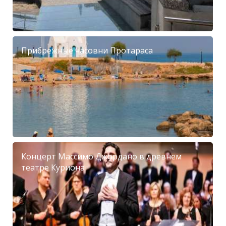
Прибрежные часовни Протараса
Концерт Массимо Джордано в древнем
театре Куриона