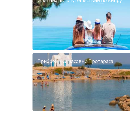
7 летних автопутешествий по Кипру
Прибрежные часовни Протараса