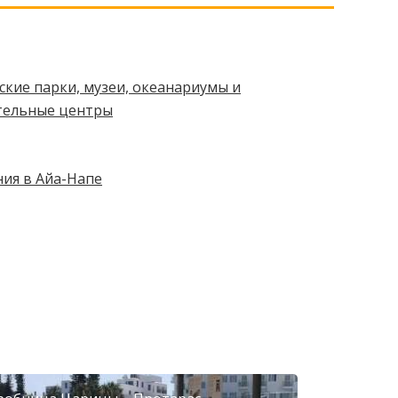
кие парки, музеи, океанариумы и
тельные центры
ния в Айа-Напе