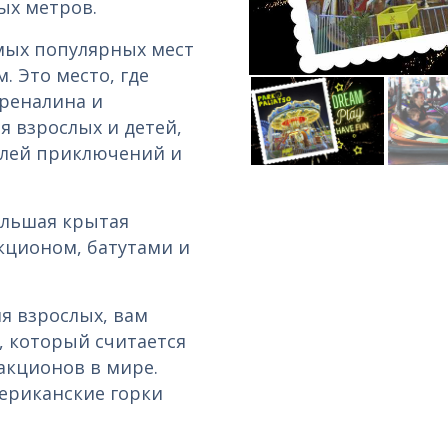
ных метров.
самых популярных мест
. Это место, где
реналина и
 взрослых и детей,
лей приключений и
ольшая крытая
кционом, батутами и
я взрослых, вам
, который считается
акционов в мире.
ериканские горки