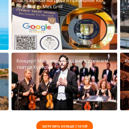
Заслуженная награда и признание Rio
Г
Grande Tex Mex Grill!
Концерт Массимо Джордано в древнем
R
театре Куриона
ЗАГРУЗИТЬ БОЛЬШЕ СТАТЕЙ