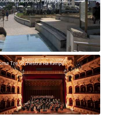
робница Царицы – Протарас
oma Tre Orchestra на Кипре