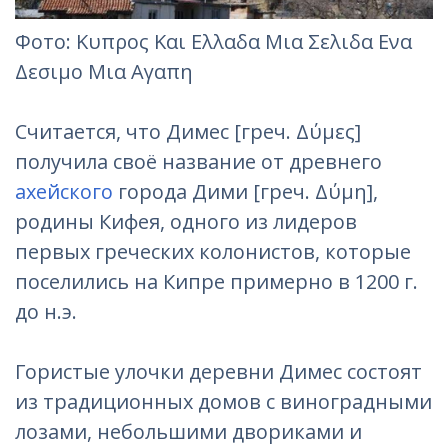
Фотo: Κυπρος Και Ελλαδα Μια Σελιδα Ενα
Δεσιμο Μια Αγαπη
Считается, что Димес [греч. Δύμες]
получила своё название от древнего
ахейского
города Дими [греч. Δύμη],
родины Кифея, одного из лидеров
первых греческих колонистов, которые
поселились на Кипре примерно в 1200 г.
до н.э.
Гористые улочки деревни Димес состоят
из традиционных домов с виноградными
лозами, небольшими двориками и