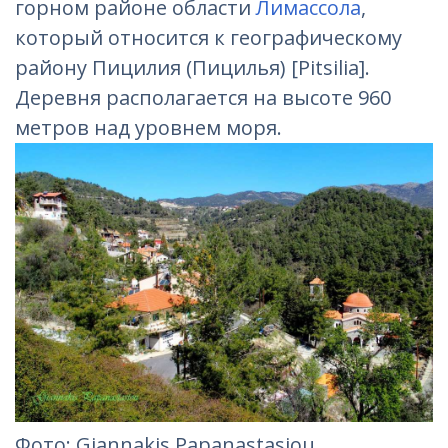
горном районе области
Лимассола
,
который относится к географическому
району Пицилия (Пицилья) [Pitsilia].
Деревня располагается на высоте 960
метров над уровнем моря.
Фотo: Giannakis Papanastasiou