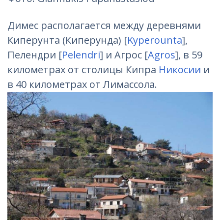
Димес располагается между деревнями
Киперунта (Киперунда) [
Kyperounta
],
Пелендри [
Pelendri
] и Агрос [
Agros
], в 59
километрах от столицы Кипра
Никосии
и
в 40 километрах от Лимассола.