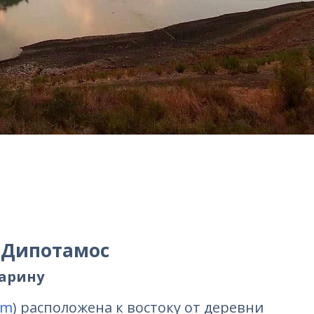
 Дипотамос
карину
am
) расположена к востоку от деревни