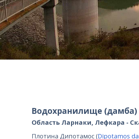
Водохранилище (дамба)
Область Ларнаки, Лефкара - С
Плотина Дипотамос (
Dipotamos d