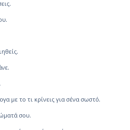
εις.
ου.
ιηθείς.
άνε.
.
ογα με το τι κρίνεις για σένα σωστό.
θώματά σου.