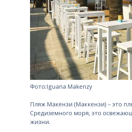
Фотo:Iguana Makenzy
Пляж Макензи (Маккензи) – это 
Средиземного моря, это освежаю
жизни.