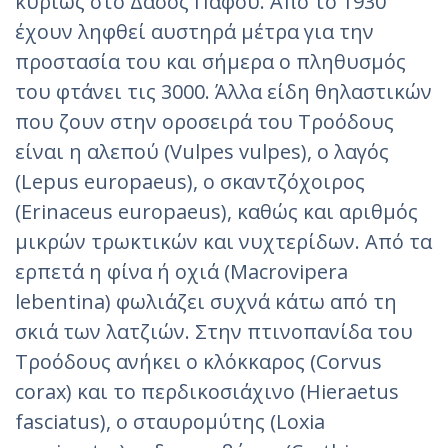
κυρίως στο Δάσος Πάφου. Από το 1930
έχουν ληφθεί αυστηρά μέτρα για την
προστασία του και σήμερα ο πληθυσμός
του φτάνει τις 3000. Άλλα είδη θηλαστικών
που ζουν στην οροσειρά του Τροόδους
είναι η αλεπού (Vulpes vulpes), ο λαγός
(Lepus europaeus), ο σκαντζόχοιρος
(Erinaceus europaeus), καθώς και αριθμός
μικρών τρωκτικών και νυχτερίδων. Από τα
ερπετά η φίνα ή οχιά (Macrovipera
lebentina) φωλιάζει συχνά κάτω από τη
σκιά των λατζιών. Στην πτινοπανίδα του
Τροόδους ανήκει ο κλόκκαρος (Corvus
corax) και το περδικοσιάχινο (Hieraetus
fasciatus), ο σταυρομύτης (Loxia