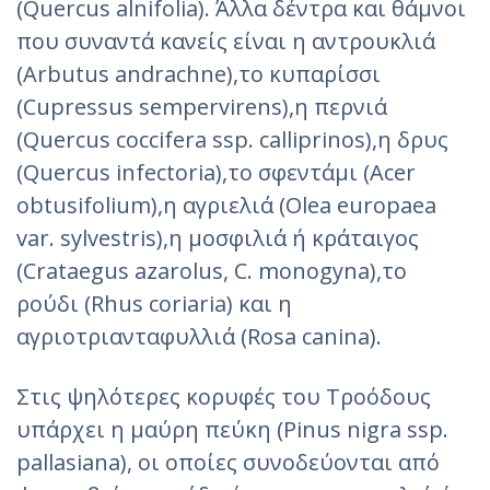
(Quercus alnifolia). Άλλα δέντρα και θάμνοι
που συναντά κανείς είναι η αντρουκλιά
(Arbutus andrachne),το κυπαρίσσι
(Cupressus sempervirens),η περνιά
(Quercus coccifera ssp. calliprinos),η δρυς
(Quercus infectoria),το σφεντάμι (Acer
obtusifolium),η αγριελιά (Olea europaea
var. sylvestris),η μοσφιλιά ή κράταιγος
(Crataegus azarolus, C. monogyna),το
ρούδι (Rhus coriaria) και η
αγριοτριανταφυλλιά (Rosa canina).
Στις ψηλότερες κορυφές του Τροόδους
υπάρχει η μαύρη πεύκη (Pinus nigra ssp.
pallasiana), οι οποίες συνοδεύονται από