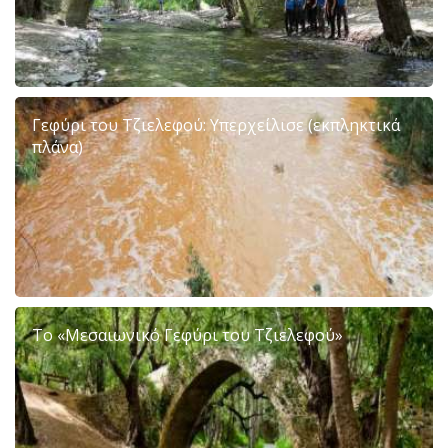
Γεφύρι του Τζιελεφού: Υπερχείλισε (εκπληκτικά
πλάνα)
To «Μεσαιωνικό Γεφύρι του Τζιελεφού»