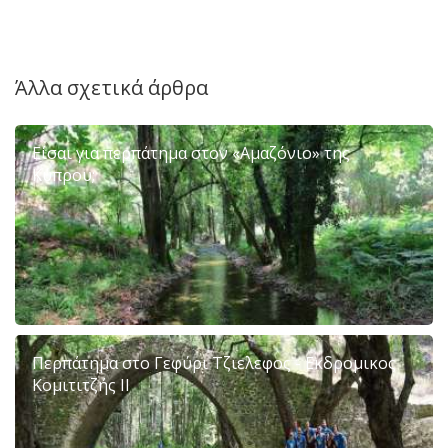
Άλλα σχετικά άρθρα
Είσαι για περπάτημα στον «Αμαζόνιο» της
Κύπρου;
Περπάτημα στο Γεφύρι Τζιελεφος - Εκδρομικος
Κομιτιτζής II