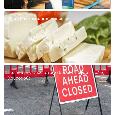
Φεστιβάλ Χαλουμιού Δρούσειας
Για δυο μήνες κλειστός ο δρόμος Πάφου - Πόλης
Χρυσοχούς