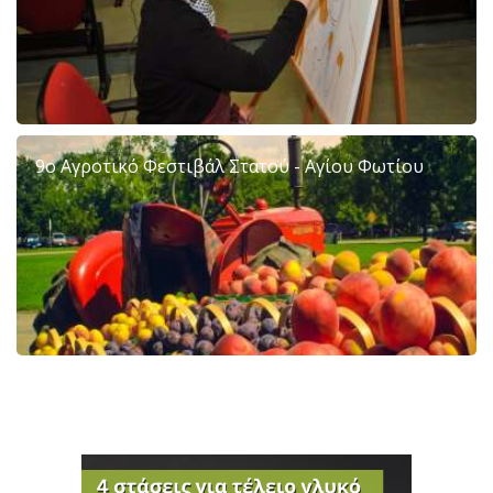
9ο Αγροτικό Φεστιβάλ Στατού - Αγίου Φωτίου