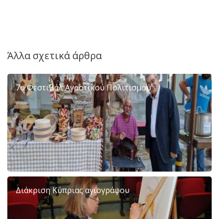
Άλλα σχετικά άρθρα
7ο Φεστιβάλ Αγροτικού Πολιτισμού
Διάκριση Κύπριας αγιογράφου