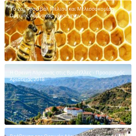
Το 2ο "Φεστιβάλ Μελιού και Μελισσοκομίας
Ορεινής Λάρνακας" είναι γεγον...
Η Ορεινή Λάρνακας στις Βρυξέλλες - Προορισμός
Αριστείας 2018