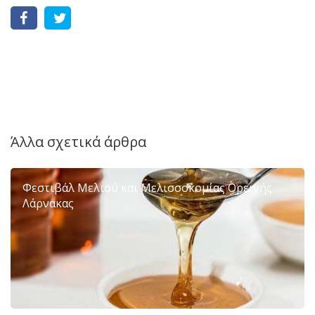
Άλλα σχετικά άρθρα
Φεστιβάλ Μελιού και Μελισσοκομίας Ορεινής
Λάρνακας