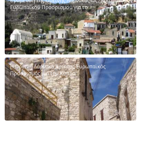
Βράβευση της Ορεινής Λάρνακας ως "Άριστου
Ευρωπαϊκού Προορισμού για το...
Η Ορεινή Λάρνακα Άριστος Ευρωπαϊκός
Προορισμός για την Κύπρο