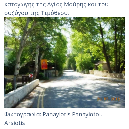
καταγωγής της Αγίας Μαύρης και του
συζύγου της Τιμόθεου.
Φωτογραφία: Panayiotis Panayiotou
Arsiotis‎