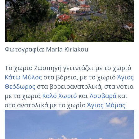
Φωτογραφία: Maria Kiriakou
Το χωριο Ζωοπηγή γειτνιάζει με το χωριό
Κάτω Μύλος
στα βόρεια, με το χωριό
Άγιος
Θεόδωρος
στα βορειοανατολικά, στα νότια
με τα χωριά
Καλό Χωριό
και
Λουβαρά
και
στα ανατολικά με το χωρίο
Άγιος Μάμας
.