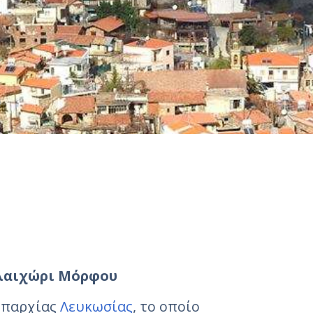
αλαιχώρι Μόρφου
 επαρχίας
Λευκωσίας
, το οποίο