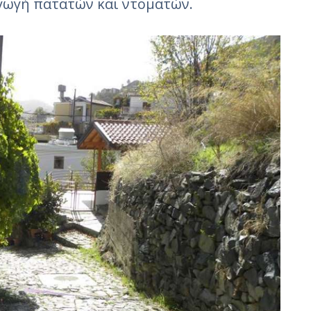
αγωγή πατατών και ντοματών.