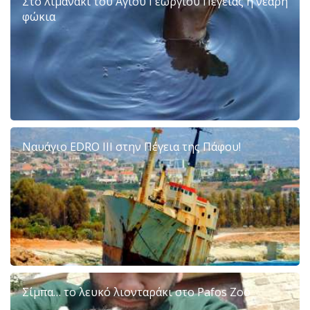
Στο λιμανάκι του Αγίου Γεωργίου Πέγειας η νεαρή
φώκια
Ναυάγιο EDRO III στην Πέγεια της Πάφου!
Σίμπα… το λευκό λιονταράκι στο Pafos Zoo