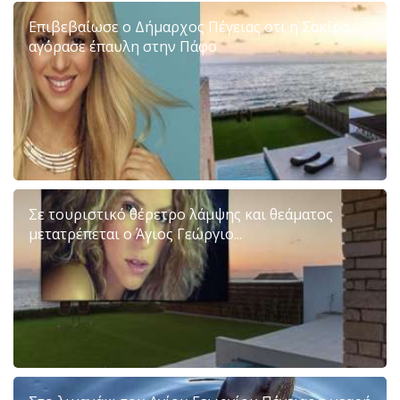
Επιβεβαίωσε ο Δήμαρχος Πέγειας οτι η Σακίρα
αγόρασε έπαυλη στην Πάφο
Σε τουριστικό θέρετρο λάμψης και θεάματος
μετατρέπεται ο Άγιος Γεώργιο...