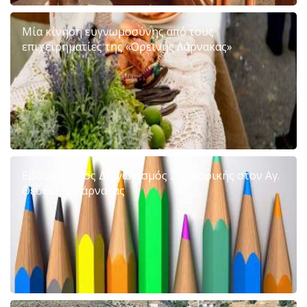
Μία κίνηση ευγνωμοσύνης από τους
επιχειρηματίες της «Ορεινής Λάρνακας»
Εβδομαδιαίος Διαγωνισμός Ζωγραφικής στον Αγ.
Θεόδωρο Λάρνακας