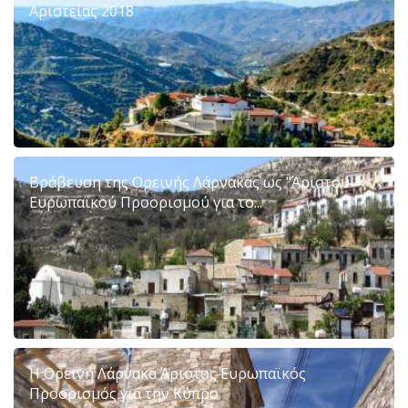
Αριστείας 2018
Βράβευση της Ορεινής Λάρνακας ως "Άριστου
Ευρωπαϊκού Προορισμού για το...
Η Ορεινή Λάρνακα Άριστος Ευρωπαϊκός
Προορισμός για την Κύπρο