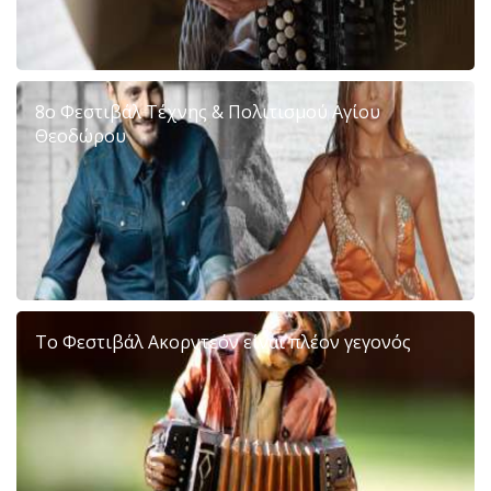
8ο Φεστιβάλ Τέχνης & Πολιτισμού Αγίου
Θεοδώρου
Το Φεστιβάλ Ακορντεόν είναι πλέον γεγονός