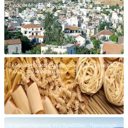
Άγιος Θεόδωρος Λάρνακας
Εκδήλωση Γεύσεις Ζυμαρικών..."Ζυμώνουμε όπως
Παλιά", την Παρασκευή 03/...
Η Ορεινή Λάρνακας στις Βρυξέλλες - Προορισμός