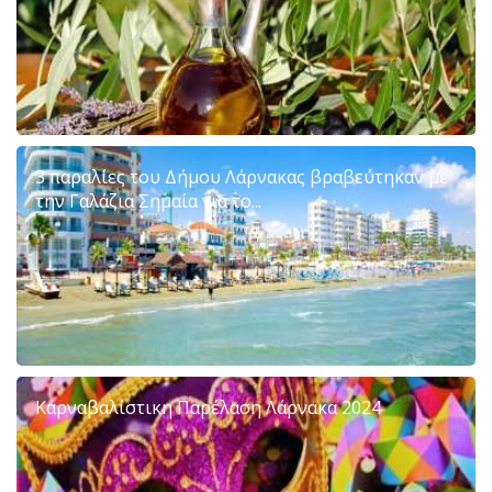
3 παραλίες του Δήμου Λάρνακας βραβεύτηκαν με
την Γαλάζια Σημαία για το...
Καρναβαλίστικη Παρέλαση Λάρνακα 2024