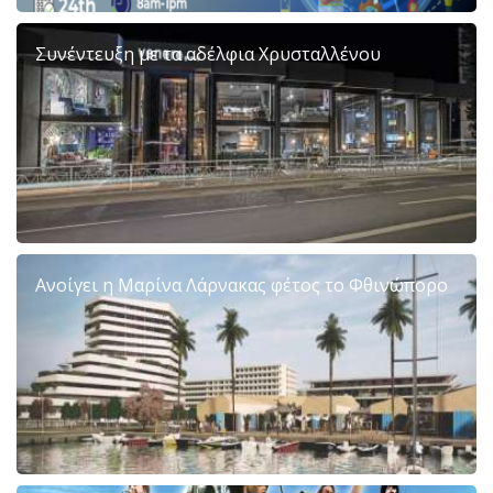
Συνέντευξη με τα αδέλφια Χρυσταλλένου
Ανοίγει η Μαρίνα Λάρνακας φέτος το Φθινώπορο