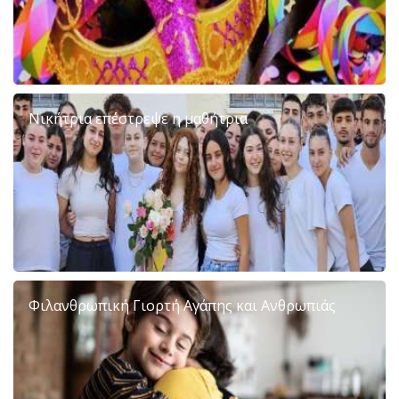
Νικήτρια επέστρεψε η μαθήτρια
Φιλανθρωπική Γιορτή Αγάπης και Ανθρωπιάς