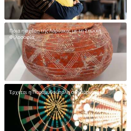
Ποια η σχέση της Λάρνακας με τη Στωική
Φιλοσοφία;
Έρχεται η Παραμυθούπολη στη Λάρνακα