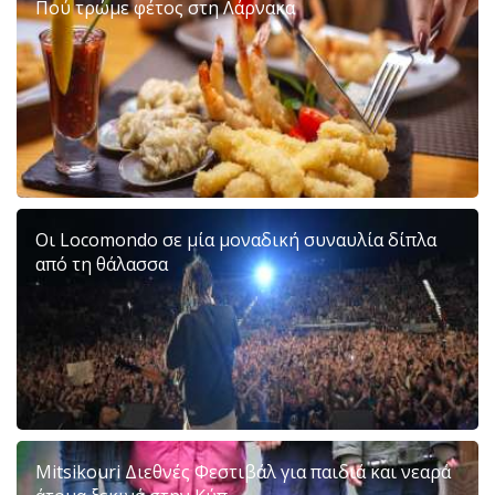
Πού τρώμε φέτος στη Λάρνακα
Οι Locomondo σε μία μοναδική συναυλία δίπλα
από τη θάλασσα
Mitsikouri Διεθνές Φεστιβάλ για παιδιά και νεαρά