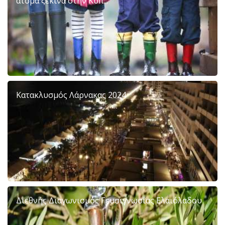
άτομα ξεκινά στην Κύπ...
Κατακλυσμός Λάρνακας 2024
Διεθνής Διαγωνισμός Γευσιγνωσίας Ελαιόλαδου