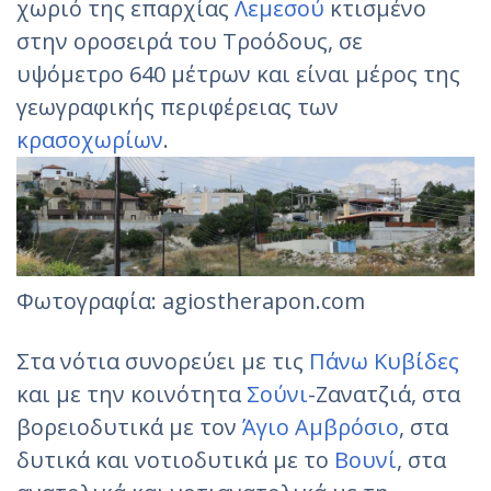
χωριό της επαρχίας
Λεμεσού
κτισμένο
στην οροσειρά του Τροόδους, σε
υψόμετρο 640 μέτρων και είναι μέρος της
γεωγραφικής περιφέρειας των
κρασοχωρίων
.
Φωτογραφία: agiostherapon.com
Στα νότια συνορεύει με τις
Πάνω Κυβίδες
και με την κοινότητα
Σούνι
-Ζανατζιά, στα
βορειοδυτικά με τον
Άγιο Αμβρόσιο
, στα
δυτικά και νοτιοδυτικά με το
Βουνί
, στα