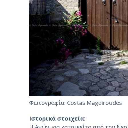
Φωτογραφία: Costas Mageiroudes‎
Ιστορικά στοιχεία:
Η Ανώγυρα κατοικείτο από την Νεολ