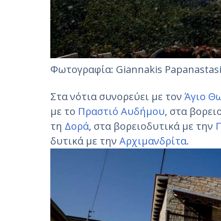
Φωτογραφία: Giannakis Papanastas
Στα νότια συνορεύει με τον
Άγιο Θ
με το
Πραστιό Αυδήμου
, στα βορει
τη
Δορά
, στα βορειοδυτικά με την
δυτικά με την
Αρχιμανδρίτα
.