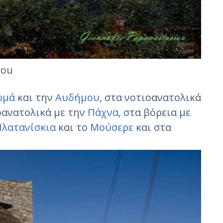
iou
ωμά
και την
Αυδήμου
, στα νοτιοανατολικά
οανατολικά με την
Πάχνα
, στα βόρεια με
Πλατανίσκια
και το
Μούσερε
και στα