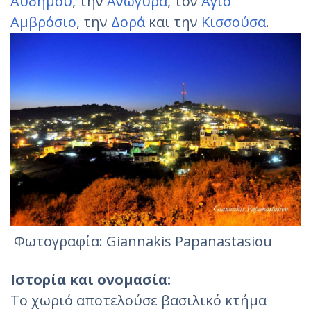
Αυδήμου
, την
Ανώγυρα
, τον
Άγιο
Αμβρόσιο
, την
Δορά
και την
Κισσούσα
.
Φωτογραφία: Giannakis Papanastasiou
Ιστορία και ονομασία:
Το χωριό αποτελούσε βασιλικό κτήμα